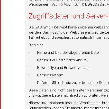
Website gem. Art.
6
Abs. 1 S. 1 f) DSGVO i.V.m. A
Zugriffsdaten und Server-
Die SAS GmbH betreibt keinen eigenen Webserve
werden. Das Hosting der Webpräsens wird derzeiti
1&1 erhebt und speichert automatisch Information
Dies sind:
- Name und URL der abgerufenen Datei
- Datum und Uhrzeit des Abrufs
- Browsertyp und Browserversion
- Betriebssystem
- Referer URL (d.h. die zuvor besuchte Seite)
Diese Daten sind nicht bestimmten Personen zu
uns vor, diese Daten nachträglich zu prüfen, we
Nähere Informationen über die Verarbeitung Ihre
Grundsätzlich können Sie unsere Internetpräse