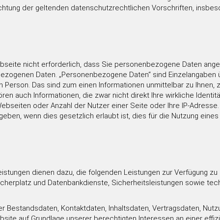
tung der geltenden datenschutzrechtlichen Vorschriften, insbe
Webseite nicht erforderlich, dass Sie personenbezogene Daten an
nbezogenen Daten. „Personenbezogene Daten“ sind Einzelangaben ü
rson. Das sind zum einen Informationen unmittelbar zu Ihnen, z.B. 
 auch Informationen, die zwar nicht direkt Ihre wirkliche Identitä
Webseiten oder Anzahl der Nutzer einer Seite oder Ihre IP-Adress
eben, wenn dies gesetzlich erlaubt ist, dies für die Nutzung eines
tungen dienen dazu, die folgenden Leistungen zur Verfügung zu ste
icherplatz und Datenbankdienste, Sicherheitsleistungen sowie te
eter Bestandsdaten, Kontaktdaten, Inhaltsdaten, Vertragsdaten, N
ite auf Grundlage unserer berechtigten Interessen an einer effiz