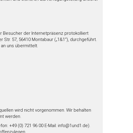
esucher der Internetpräsenz protokolliert
 Str. 57, 56410 Montabaur („1&1“), durchgeführt.
an uns übermittelt.
uellen wird nicht vorgenommen. Wir behalten
nnt werden.
n: +49 (0) 721 96 00 E-Mail: info@1und1.de).
ffenzulegen.