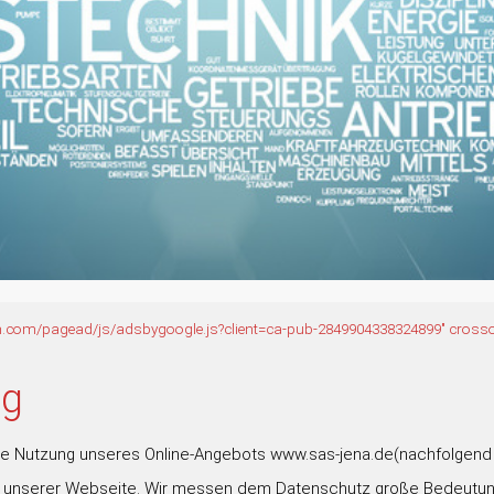
on.com/pagead/js/adsbygoogle.js?client=ca-pub-2849904338324899" cross
ng
die Nutzung unseres Online-Angebots www.sas-jena.de
(nachfolgend 
 unserer Webseite. Wir messen dem Datenschutz große Bedeutung 