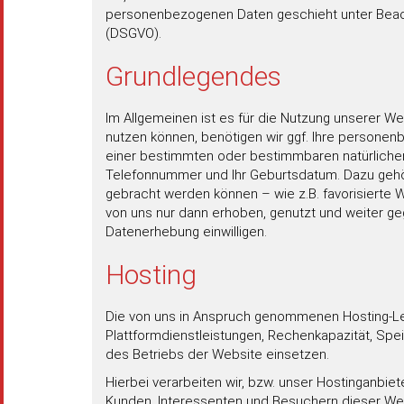
personenbezogenen Daten geschieht unter Beach
(DSGVO).
Grundlegendes
Im Allgemeinen ist es für die Nutzung unserer 
nutzen können, benötigen wir ggf. Ihre persone
einer bestimmten oder bestimmbaren natürlichen Pe
Telefonnummer und Ihr Geburtsdatum. Dazu gehören
gebracht werden können – wie z.B. favorisierte 
von uns nur dann erhoben, genutzt und weiter geg
Datenerhebung einwilligen.
Hosting
Die von uns in Anspruch genommenen Hosting-Leis
Plattformdienstleistungen, Rechenkapazität, Spe
des Betriebs der Website einsetzen.
Hierbei verarbeiten wir, bzw. unser Hostinganbi
Kunden, Interessenten und Besuchern dieser Webs