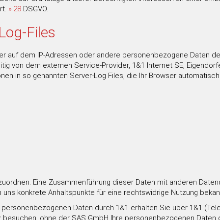
rt.
28
DSGVO.
Log-Files
r auf dem IP-Adressen oder andere personenbezogene Daten der B
g von dem externen Service-Provider, 1&1 Internet SE, Eigendorfer
en in so genannten Server-Log Files, die Ihr Browser automatisch 
zuordnen. Eine Zusammenführung dieser Daten mit anderen Datenq
nn uns konkrete Anhaltspunkte für eine rechtswidrige Nutzung beka
r personenbezogenen Daten durch 1&1 erhalten Sie über 1&1 (Telefo
nz besuchen, ohne der SAS GmbH Ihre personenbezogenen Daten o