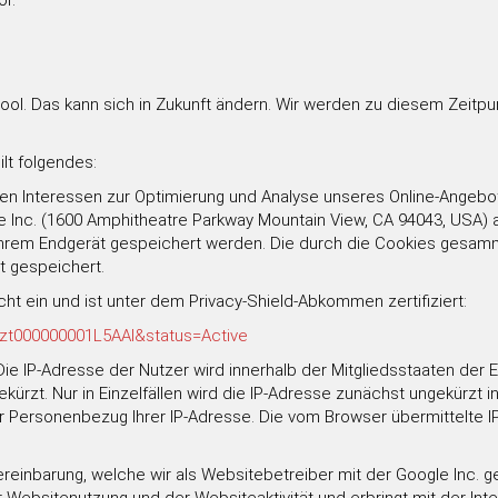
r.
ool. Das kann sich in Zukunft ändern. Wir werden zu diesem Zeit
ilt folgendes:
n Interessen zur Optimierung und Analyse unseres Online-Angebots 
le Inc. (1600 Amphitheatre Parkway Mountain View, CA 94043, USA) 
Ihrem Endgerät gespeichert werden. Die durch die Cookies gesamm
t gespeichert.
t ein und ist unter dem Privacy-Shield-Abkommen zertifiziert:
a2zt000000001L5AAI&status=Active
 Die IP-Adresse der Nutzer wird innerhalb der Mitgliedsstaaten de
zt. Nur in Einzelfällen wird die IP-Adresse zunächst ungekürzt i
der Personenbezug Ihrer IP-Adresse. Die vom Browser übermittelte 
inbarung, welche wir als Websitebetreiber mit der Google Inc. ges