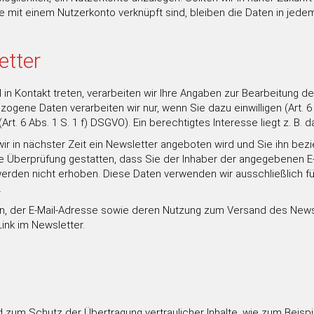
mit einem Nutzerkonto verknüpft sind, bleiben die Daten in jedem 
etter
in Kontakt treten, verarbeiten wir Ihre Angaben zur Bearbeitung de
ene Daten verarbeiten wir nur, wenn Sie dazu einwilligen (Art. 6 
t. 6 Abs. 1 S. 1 f) DSGVO). Ein berechtigtes Interesse liegt z. B. da
ir in nächster Zeit ein Newsletter angeboten wird und Sie ihn bez
ie Überprüfung gestatten, dass Sie der Inhaber der angegebenen 
werden nicht erhoben. Diese Daten verwenden wir ausschließlich f
.
ten, der E-Mail-Adresse sowie deren Nutzung zum Versand des Newsl
ink im Newsletter.
 zum Schutz der Übertragung vertraulicher Inhalte, wie zum Beispie